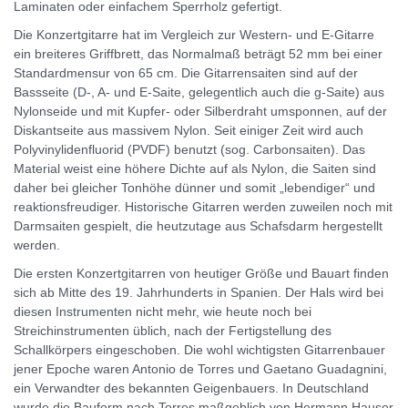
Laminaten oder einfachem Sperrholz gefertigt.
Die Konzertgitarre hat im Vergleich zur Western- und E-Gitarre
ein breiteres Griffbrett, das Normalmaß beträgt 52 mm bei einer
Standardmensur von 65 cm. Die Gitarrensaiten sind auf der
Bassseite (D-, A- und E-Saite, gelegentlich auch die g-Saite) aus
Nylonseide und mit Kupfer- oder Silberdraht umsponnen, auf der
Diskantseite aus massivem Nylon. Seit einiger Zeit wird auch
Polyvinylidenfluorid (PVDF) benutzt (sog. Carbonsaiten). Das
Material weist eine höhere Dichte auf als Nylon, die Saiten sind
daher bei gleicher Tonhöhe dünner und somit „lebendiger“ und
reaktionsfreudiger. Historische Gitarren werden zuweilen noch mit
Darmsaiten gespielt, die heutzutage aus Schafsdarm hergestellt
werden.
Die ersten Konzertgitarren von heutiger Größe und Bauart finden
sich ab Mitte des 19. Jahrhunderts in Spanien. Der Hals wird bei
diesen Instrumenten nicht mehr, wie heute noch bei
Streichinstrumenten üblich, nach der Fertigstellung des
Schallkörpers eingeschoben. Die wohl wichtigsten Gitarrenbauer
jener Epoche waren Antonio de Torres und Gaetano Guadagnini,
ein Verwandter des bekannten Geigenbauers. In Deutschland
wurde die Bauform nach Torres maßgeblich von Hermann Hauser