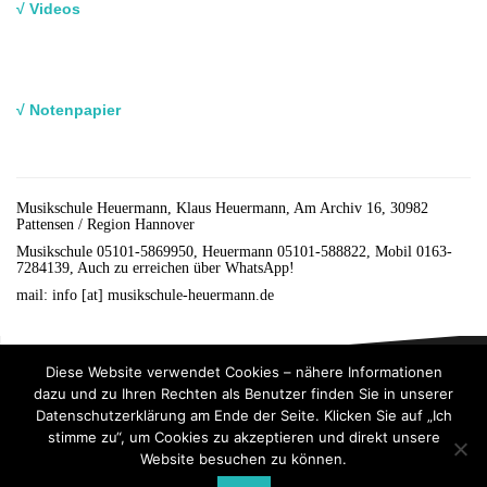
√ Videos
√ Notenpapier
Musikschule Heuermann, Klaus Heuermann, Am Archiv 16, 30982
Pattensen / Region Hannover
Musikschule 05101-5869950, Heuermann 05101-588822, Mobil 0163-
7284139, Auch zu erreichen über WhatsApp!
mail: info [at] musikschule-heuermann.de
Diese Website verwendet Cookies – nähere Informationen
dazu und zu Ihren Rechten als Benutzer finden Sie in unserer
Datenschutzerklärung am Ende der Seite. Klicken Sie auf „Ich
stimme zu“, um Cookies zu akzeptieren und direkt unsere
Website besuchen zu können.
Stolz präsentiert von WordPress
|
Theme:
Oblique
von